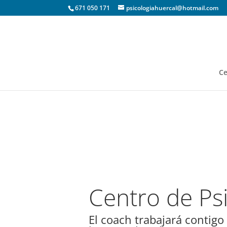
671 050 171
psicologiahuercal@hotmail.com
Ce
Centro de Psi
El coach trabajará contigo