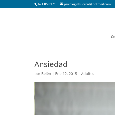
671 050 171
psicologiahuercal@hotmail.com
Ce
Ansiedad
por
Belén
|
Ene 12, 2015
|
Adultos