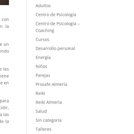
Adultos
Centro de Psicología
 con
Centro de Psicología –
n la
Coaching
Cursos
de un
Desarrollo personal
iendo
Energía
Niños
e les
Parejas
tiene
ue en
Prosafe Almería
Reiki
 para
Reiki Almería
idir,
Salud
a las
Sin categoría
de la
Talleres