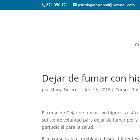
671 050 171
psicologiahuercal@hotmail.com
Ce
Dejar de fumar con hi
por
Maria Dolores
|
Jun 15, 2016
|
Cursos
,
Tal
El curso de Dejar de fumar con hipnosis está
suficiente voluntad para dejar de fumar por s
perjudicial para la salud.
Este curso trata el problema desde diferentes