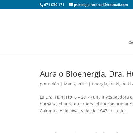
671 050 171
psicologiahuercal@hotmail.com
Ce
Aura o Bioenergía, Dra. H
por
Belén
|
Mar 2, 2016
|
Energía
,
Reiki
,
Reiki
La Dra. Hunt (1916 – 2014) una investigadora 
humana, el aura que rodea el cuerpo humano. 
Columbia y de Iowa, y desde 1947 en la de...