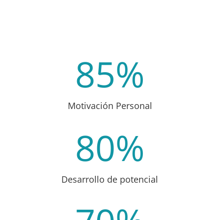
85
%
Motivación Personal
80
%
Desarrollo de potencial