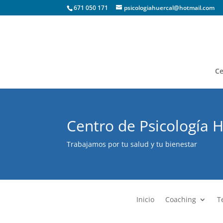
671 050 171
psicologiahuercal@hotmail.com
Ce
Centro de Psicología 
Trabajamos por tu salud y tu bienestar
Inicio
Coaching
T