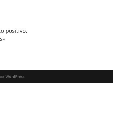
o positivo.
s»
 por
WordPress