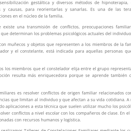
 sensibilización gestáltica y diversos métodos de hipnoterapia,
s y causas, para reorientarlas y sanarlas. Es una de las ter
iones en el núcleo de la familia.
 existe una transmisión de conflictos, preocupaciones familia
que determinan los problemas psicológicos actuales del individuo
a con muñecos y objetos que representen a los miembros de la fam
lador y el constelante, está indicada para aquellas personas qu
os los miembros que el constelador elija entre el grupo represen
a opción resulta más enriquecedora porque se aprende también 
iliares es resolver conflictos de origen familiar relacionados co
cias que limitan al individuo y que afectan a su vida cotidiana. A 
do aplicaciones a esta técnica que suelen utilizar mucho los psicó
olver conflictos a nivel escolar con los compañeros de clase. En el
ionadas con recursos humanos y logística.
 realizamos Talleres de Constelaciones Familiares mediante los c