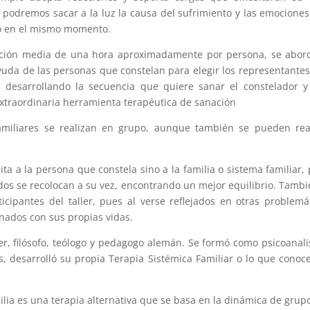
 podremos sacar a la luz la causa del sufrimiento y las emocione
so en el mismo momento.
ración media de una hora aproximadamente por persona, se abor
yuda de las personas que constelan para elegir los representante
a desarrollando la secuencia que quiere sanar el constelador 
extraordinaria herramienta terapéutica de sanación
familiares se realizan en grupo, aunque también se pueden rea
ita a la persona que constela sino a la familia o sistema familiar,
os se recolocan a su vez, encontrando un mejor equilibrio. Tambi
icipantes del taller, pues al verse reflejados en otras problemá
nados con sus propias vidas.
ger, filósofo, teólogo y pedagogo alemán. Se formó como psicoanali
, desarrolló su propia Terapia Sistémica Familiar o lo que cono
ilia es una terapia alternativa que se basa en la dinámica de grupo