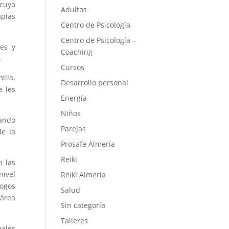
 cuyo
Adultos
apias
Centro de Psicología
Centro de Psicología –
res y
Coaching
.
Cursos
ilia.
Desarrollo personal
e les
Energía
Niños
tando
Parejas
de la
Prosafe Almería
Reiki
n las
nivel
Reiki Almería
logos
Salud
 área
Sin categoría
Talleres
uales