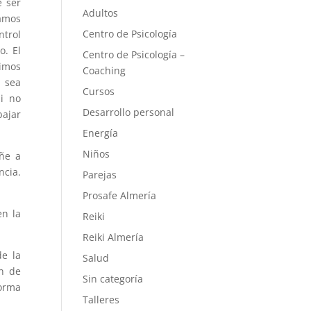
e ser
Adultos
amos
Centro de Psicología
ntrol
. El
Centro de Psicología –
timos
Coaching
e sea
Cursos
si no
Desarrollo personal
bajar
Energía
Niños
ñe a
ncia.
Parejas
Prosafe Almería
en la
Reiki
Reiki Almería
de la
Salud
in de
Sin categoría
orma
Talleres