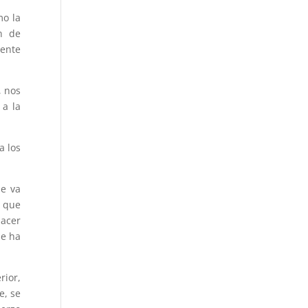
mo la
on de
mente
, nos
 a la
a los
se va
o que
hacer
se ha
rior,
e, se