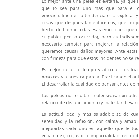
Lo mejor ante una pelea es evitarla, ya que
que lo sea para uno más que para el otr
emocionalmente, la tendencia es a explotar 
cosas que después lamentaremos, que no pe
hecho de liberar todas esas emociones que no
culpables por lo ocurrido), pero es indispe
necesario cambiar para mejorar la relación (
queremos causar daños mayores. Ante estas s
con firmeza para que estos incidentes no se re
Es mejor callar a tiempo y abordar la sit
nosotros y a nuestra pareja. Practicando el a
El desarrollar la cualidad de pensar antes de 
Las peleas no resultan inofensivas, son adi
relación de distanciamiento y malestar, llevand
La actitud ideal y más saludable se da cua
serenidad y la reflexión, con calma y amabil
mejorarlas cada uno en aquello que le toq
ecuánime (con justicia, imparcialidad, rectitud,