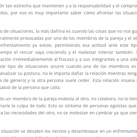
ción tan estrecha que mantienen y a la responsabilidad y el compr
erdos, por eso es muy importante saber cómo afrontar las situac
po de situaciones, la más dañina es cuando las cosas que no nos g
neralmente provocadas por uno de los miembros de la pareja y el ot
enfrentamiento ya existe, permitiendo esa actitud ante este ti
iempo el rencor vaya creciendo y el malestar interior también. 
ación irremediablemente al fracaso y a sus integrantes a una so
 Este tipo de situaciones ocurre cuando uno de los miembros e
analizar su postura, no le importa dañar la relación mientras teng
 de género) y la otra persona suele ceder. Esta relación insana 
alud de la persona que calla.
o un miembro de la pareja molesta al otro, no colabora, no lo tie
charle la culpa de todo. Esto es síntoma de personas egoístas que
a las necesidades del otro, no se molestan en cambiar ya que si
a situación se desaten los nervios y desemboque en un enfrentami