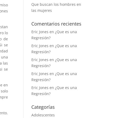
Que buscan los hombres en
omiso
las mujeres
iones
Comentarios recientes
ustan
Eric Jones
en
¿Que es una
ro lo
Regresión?
po de
Si se
Eric Jones
en
¿Que es una
ledad
Regresión?
s una
Eric Jones
en
¿Que es una
a las
Regresión?
si se
Eric Jones
en
¿Que es una
Regresión?
ne en
Eric Jones
en
¿Que es una
 solo
Regresión?
empre
Categorías
ento.
Adolescentes