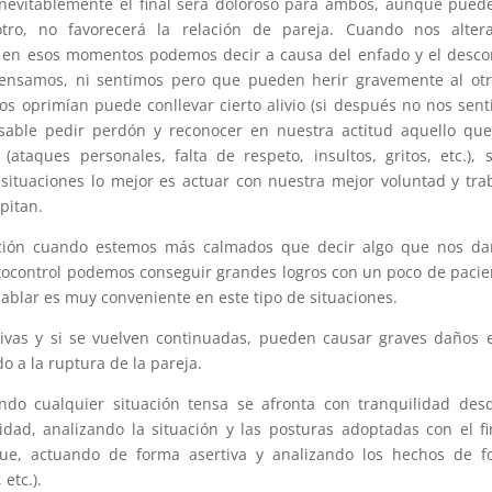
 inevitablemente el final será doloroso para ambos, aunque pued
o, no favorecerá la relación de pareja. Cuando nos alter
y en esos momentos podemos decir a causa del enfado y el desco
nsamos, ni sentimos pero que pueden herir gravemente al otro
s oprimían puede conllevar cierto alivio (si después no nos sen
nsable pedir perdón y reconocer en nuestra actitud aquello qu
ataques personales, falta de respeto, insultos, gritos, etc.), 
ituaciones lo mejor es actuar con nuestra mejor voluntad y tra
pitan.
uación cuando estemos más calmados que decir algo que nos da
utocontrol podemos conseguir grandes logros con un poco de pacie
hablar es muy conveniente en este tipo de situaciones.
ctivas y si se vuelven continuadas, pueden causar graves daños 
o a la ruptura de la pareja.
ndo cualquier situación tensa se afronta con tranquilidad des
idad, analizando la situación y las posturas adoptadas con el f
ue, actuando de forma asertiva y analizando los hechos de f
 etc.).