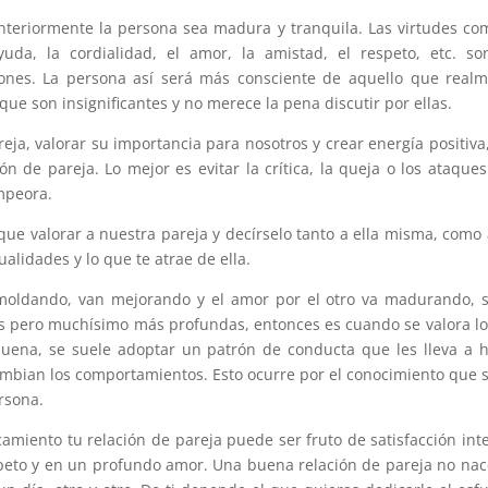
nteriormente la persona sea madura y tranquila. Las virtudes co
yuda, la cordialidad, el amor, la amistad, el respeto, etc. s
aciones. La persona así será más consciente de aquello que real
que son insignificantes y no merece la pena discutir por ellas.
eja, valorar su importancia para nosotros y crear energía positiva
de pareja. Lo mejor es evitar la crítica, la queja o los ataques
empeora.
ue valorar a nuestra pareja y decírselo tanto a ella misma, como 
lidades y lo que te atrae de ella.
amoldando, van mejorando y el amor por el otro va madurando, 
 pero muchísimo más profundas, entonces es cuando se valora l
 buena, se suele adoptar un patrón de conducta que les lleva a 
mbian los comportamientos. Esto ocurre por el conocimiento que 
rsona.
amiento tu relación de pareja puede ser fruto de satisfacción inte
peto y en un profundo amor. Una buena relación de pareja no nac