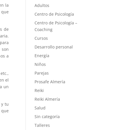
en la
Adultos
, que
Centro de Psicología
Centro de Psicología –
os de
Coaching
aria.
Cursos
 para
Desarrollo personal
e son
Energía
nos a
Niños
Parejas
etc.,
en el
Prosafe Almería
 a un
Reiki
Reiki Almería
 y tu
Salud
s que
Sin categoría
Talleres