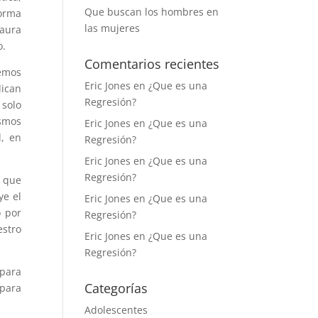
Que buscan los hombres en
orma
las mujeres
 aura
o.
Comentarios recientes
emos
Eric Jones
en
¿Que es una
ican
Regresión?
 solo
smos
Eric Jones
en
¿Que es una
d, en
Regresión?
Eric Jones
en
¿Que es una
Regresión?
s que
ye el
Eric Jones
en
¿Que es una
o por
Regresión?
estro
Eric Jones
en
¿Que es una
Regresión?
 para
Categorías
 para
Adolescentes