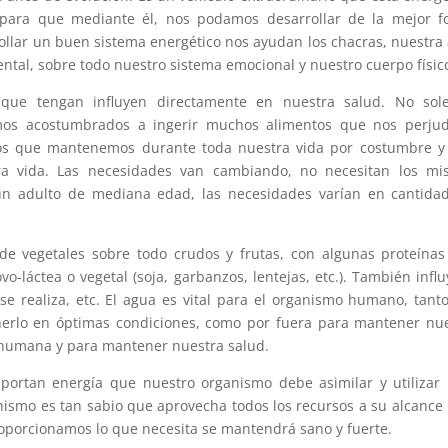
 para que mediante él, nos podamos desarrollar de la mejor f
ollar un buen sistema energético nos ayudan los chacras, nuestra
tal, sobre todo nuestro sistema emocional y nuestro cuerpo físic
 que tengan influyen directamente en nuestra salud. No sol
mos acostumbrados a ingerir muchos alimentos que nos perjud
ros que mantenemos durante toda nuestra vida por costumbre y
 vida. Las necesidades van cambiando, no necesitan los mi
un adulto de mediana edad, las necesidades varían en cantida
e vegetales sobre todo crudos y frutas, con algunas proteína
o-láctea o vegetal (soja, garbanzos, lentejas, etc.). También influ
 se realiza, etc. El agua es vital para el organismo humano, tant
erlo en óptimas condiciones, como por fuera para mantener nu
a humana y para mantener nuestra salud.
portan energía que nuestro organismo debe asimilar y utilizar
ismo es tan sabio que aprovecha todos los recursos a su alcance
roporcionamos lo que necesita se mantendrá sano y fuerte.