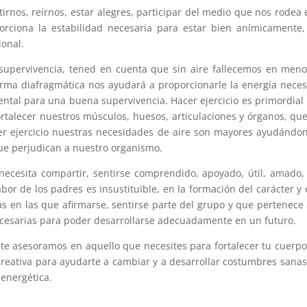
tirnos, reírnos, estar alegres, participar del medio que nos rodea 
porciona la estabilidad necesaria para estar bien anímicamente
ional.
a supervivencia, tened en cuenta que sin aire fallecemos en men
rma diafragmática nos ayudará a proporcionarle la energía neces
ntal para una buena supervivencia. Hacer ejercicio es primordial
rtalecer nuestros músculos, huesos, articulaciones y órganos, qu
cer ejercicio nuestras necesidades de aire son mayores ayudándo
que perjudican a nuestro organismo.
necesita compartir, sentirse comprendido, apoyado, útil, amado, 
bor de los padres es insustituible, en la formación del carácter y 
as en las que afirmarse, sentirse parte del grupo y que pertenece
necesarias para poder desarrollarse adecuadamente en un futuro.
 te asesoramos en aquello que necesites para fortalecer tu cuerpo
n creativa para ayudarte a cambiar y a desarrollar costumbres sana
 energética.