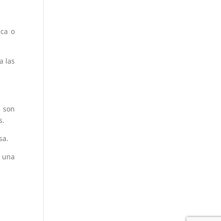
ica o
a las
, son
s.
sa.
s una