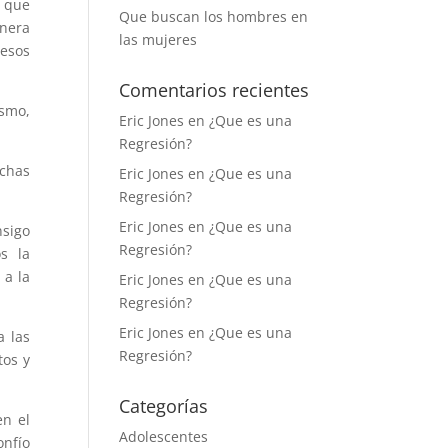
n que
Que buscan los hombres en
anera
las mujeres
esos
Comentarios recientes
ismo,
Eric Jones
en
¿Que es una
Regresión?
chas
Eric Jones
en
¿Que es una
Regresión?
Eric Jones
en
¿Que es una
nsigo
Regresión?
s la
 a la
Eric Jones
en
¿Que es una
Regresión?
Eric Jones
en
¿Que es una
a las
Regresión?
tos y
Categorías
en el
Adolescentes
onfío