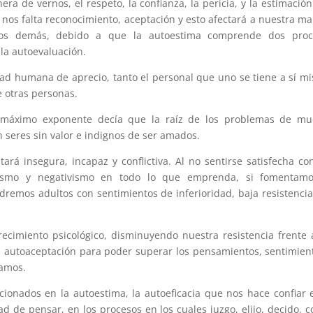
a de vernos, el respeto, la confianza, la pericia, y la estimació
 nos falta reconocimiento, aceptación y esto afectará a nuestra m
 los demás, debido a que la autoestima comprende dos proc
 la autoevaluación.
dad humana de aprecio, tanto el personal que uno se tiene a sí m
 otras personas.
u máximo exponente decía que la raíz de los problemas de mu
 seres sin valor e indignos de ser amados.
rá insegura, incapaz y conflictiva. Al no sentirse satisfecha co
tismo y negativismo en todo lo que emprenda, si fomentamo
dremos adultos con sentimientos de inferioridad, baja resistencia
ecimiento psicológico, disminuyendo nuestra resistencia frente 
a autoaceptación para poder superar los pensamientos, sentimien
tamos.
cionados en la autoestima, la autoeficacia que nos hace confiar 
 de pensar, en los procesos en los cuales juzgo, elijo, decido, c