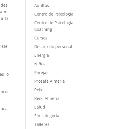
ades,
Adultos
ia mi
Centro de Psicología
 a la
Centro de Psicología –
Coaching
Cursos
iste,
Desarrollo personal
Energía
Niños
Parejas
eas o
Prosafe Almería
Reiki
encia
Reiki Almería
Salud
uca,
Sin categoría
Talleres