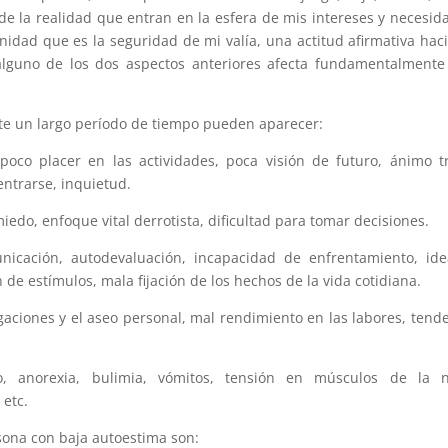
e la realidad que entran en la esfera de mis intereses y necesid
nidad que es la seguridad de mi valía, una actitud afirmativa hac
e alguno de los dos aspectos anteriores afecta fundamentalmente
te un largo período de tiempo pueden aparecer:
oco placer en las actividades, poca visión de futuro, ánimo tr
centrarse, inquietud.
miedo, enfoque vital derrotista, dificultad para tomar decisiones.
municación, autodevaluación, incapacidad de enfrentamiento, id
 de estímulos, mala fijación de los hechos de la vida cotidiana.
gaciones y el aseo personal, mal rendimiento en las labores, tend
ño, anorexia, bulimia, vómitos, tensión en músculos de la n
etc.
sona con baja autoestima son: