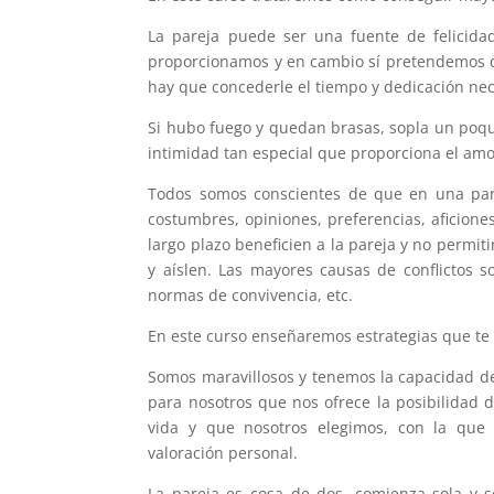
La pareja puede ser una fuente de felicida
proporcionamos y en cambio sí pretendemos q
hay que concederle el tiempo y dedicación ne
Si hubo fuego y quedan brasas, sopla un poquit
intimidad tan especial que proporciona el am
Todos somos conscientes de que en una par
costumbres, opiniones, preferencias, aficion
largo plazo beneficien a la pareja y no permi
y aíslen. Las mayores causas de conflictos s
normas de convivencia, etc.
En este curso enseñaremos estrategias que te 
Somos maravillosos y tenemos la capacidad d
para nosotros que nos ofrece la posibilidad
vida y que nosotros elegimos, con la que 
valoración personal.
La pareja es cosa de dos, comienza sola y s