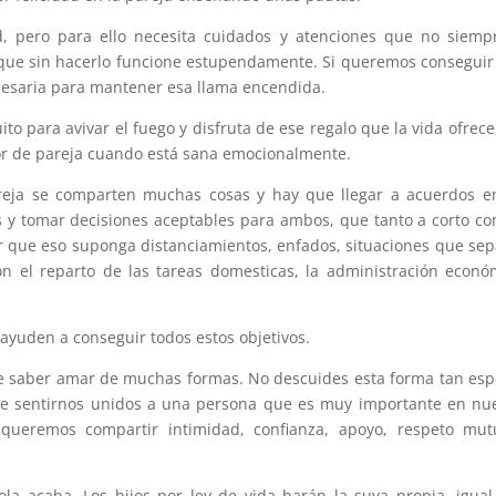
d, pero para ello necesita cuidados y atenciones que no siemp
ue sin hacerlo funcione estupendamente. Si queremos conseguir
cesaria para mantener esa llama encendida.
o para avivar el fuego y disfruta de ese regalo que la vida ofrece
or de pareja cuando está sana emocionalmente.
eja se comparten muchas cosas y hay que llegar a acuerdos en
es y tomar decisiones aceptables para ambos, que tanto a corto c
tir que eso suponga distanciamientos, enfados, situaciones que se
on el reparto de las tareas domesticas, la administración econó
ayuden a conseguir todos estos objetivos.
e saber amar de muchas formas. No descuides esta forma tan esp
 de sentirnos unidos a una persona que es muy importante en nu
queremos compartir intimidad, confianza, apoyo, respeto mut
ola acaba. Los hijos por ley de vida harán la suya propia, igua