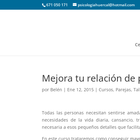
671 050 171
psicologiahuercal@hotmail.com
Ce
Mejora tu relación de 
por
Belén
|
Ene 12, 2015
|
Cursos
,
Parejas
,
Tal
Todas las personas necesitan sentirse amada
necesidades de la vida diaria, cansancio, tr
necesaria a esos pequeños detalles que facili
En este curso trataremos como conseguir mayo