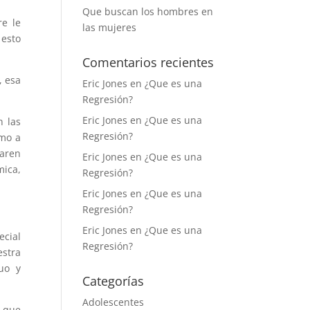
Que buscan los hombres en
re le
las mujeres
 esto
Comentarios recientes
, esa
Eric Jones
en
¿Que es una
Regresión?
Eric Jones
en
¿Que es una
 las
Regresión?
omo a
paren
Eric Jones
en
¿Que es una
mica,
Regresión?
Eric Jones
en
¿Que es una
Regresión?
Eric Jones
en
¿Que es una
ecial
Regresión?
estra
uo y
Categorías
Adolescentes
l que