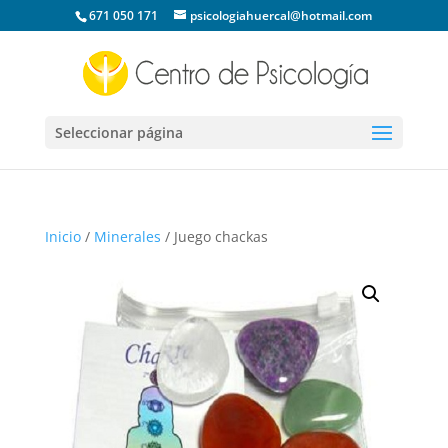
671 050 171
psicologiahuercal@hotmail.com
Seleccionar página
Inicio
/
Minerales
/ Juego chackas