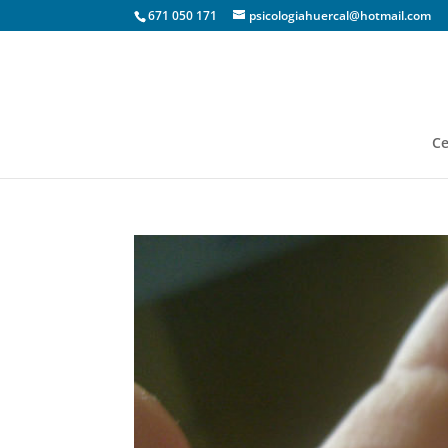
671 050 171
psicologiahuercal@hotmail.com
Ce