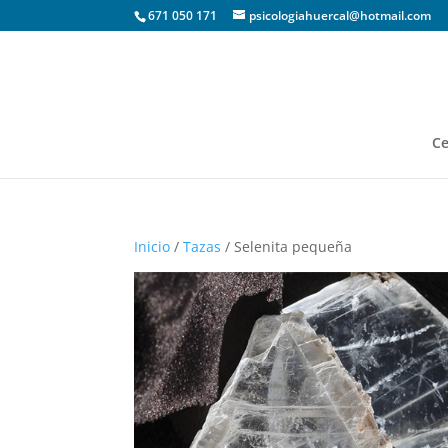
671 050 171
psicologiahuercal@hotmail.com
Ce
Inicio
/
Tazas
/ Selenita pequeña