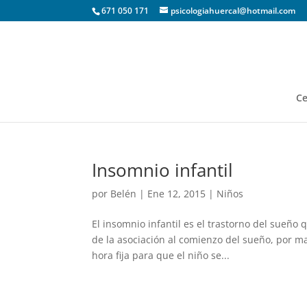
671 050 171
psicologiahuercal@hotmail.com
Ce
Insomnio infantil
por
Belén
|
Ene 12, 2015
|
Niños
El insomnio infantil es el trastorno del sueñ
de la asociación al comienzo del sueño, por ma
hora fija para que el niño se...